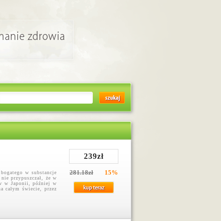
239zł
281.18zł
15%
bogatego w substancje
 nie przypuszczał, że w
w w Japonii, później w
na całym świecie, przez