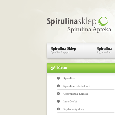
Spirulina Apteka
Spirulina Sklep
Spirulina
Spirulinasklep.pl
Algi morskie
Menu
Spirulina
Spirulina
z dodatkami
Czarnuszka Egipska
Inne Olejki
Suplementy diety