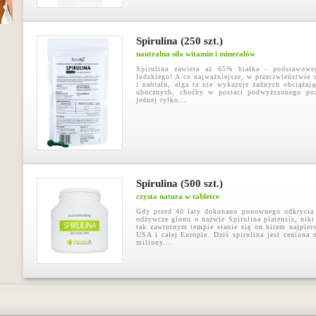
Spirulina (250 szt.)
nautralna siła witamin i minerałów
Spirulina zawiera aż 65% białka - podstawowe
ludzkiego! A co najważniejsze, w przeciwieństwie
i nabiału, alga ta nie wykazuje żadnych obciążaj
ubocznych, choćby w postaci podwyższonego po
jednej tylko...
Spirulina (500 szt.)
czysta natura w tabletce
Gdy przed 40 laty dokonano ponownego odkrycia 
odżywcze glonu o nazwie Spirulina platensis, nikt
tak zawrotnym tempie stanie się on hitem najpier
USA i całej Europie. Dziś spirulina jest ceniona 
miliony...