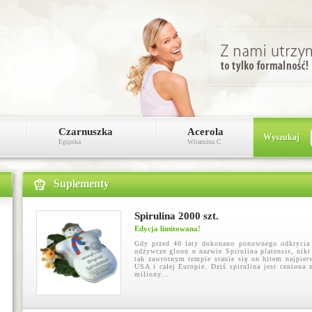
Czarnuszka
Acerola
Wyszukaj
Egipska
Witamina C
Suplementy
Spirulina 2000 szt.
Edycja limitowana!
Gdy przed 40 laty dokonano ponownego odkrycia 
odżywcze glonu o nazwie Spirulina platensis, nikt
tak zawrotnym tempie stanie się on hitem najpier
USA i całej Europie. Dziś spirulina jest ceniona 
miliony...