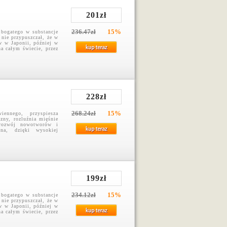
201zł
236.47zł
15%
bogatego w substancje
 nie przypuszczał, że w
w w Japonii, później w
na całym świecie, przez
228zł
268.24zł
15%
iennego, przyspiesza
zny, rozluźnia mięśnie
 rozwój nowotworów i
ina, dzięki wysokiej
199zł
234.12zł
15%
bogatego w substancje
 nie przypuszczał, że w
w w Japonii, później w
na całym świecie, przez