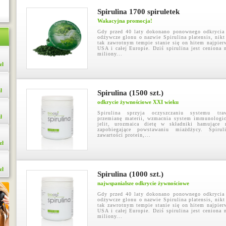
Spirulina 1700 spiruletek
Wakacyjna promocja!
Gdy przed 40 laty dokonano ponownego odkrycia 
odżywcze glonu o nazwie Spirulina platensis, nikt
tak zawrotnym tempie stanie się on hitem najpier
USA i całej Europie. Dziś spirulina jest ceniona 
miliony...
zł
ł
Spirulina (1500 szt.)
odkrycie żywnościowe XXI wieku
Spirulina sprzyja oczyszczaniu systemu traw
ł
przemianę materii, wzmacnia system immunologic
jelit, urozmaica dietę w składniki hamujące
zapobiegające powstawaniu miażdżycy. Spirul
zawartości protein,...
zł
zł
Spirulina (1000 szt.)
najwspanialsze odkrycie żywnościowe
Gdy przed 40 laty dokonano ponownego odkrycia 
odżywcze glonu o nazwie Spirulina platensis, nikt
tak zawrotnym tempie stanie się on hitem najpier
USA i całej Europie. Dziś spirulina jest ceniona 
miliony...