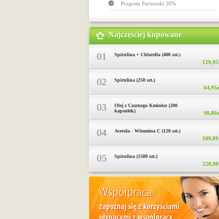
Program Partnerski 20%
Najczęściej kupowane
01
Spirulina + Chlorella (400 szt.)
129,95
02
Spirulina (250 szt.)
64,95z
03
Olej z Czarnego Kminku (200
kapsułek)
98,80z
04
Acerola - Witamina C (120 szt.)
109,89
05
Spirulina (1500 szt.)
228,90