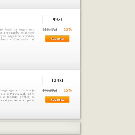
99zł
116.47zł
15%
go budulca organizmu
 do produktów mięsnych
ących organizm efektów
ziomu cholesterolu. W
124zł
145.88zł
15%
bogatego w substancje
 nie przypuszczał, że w
w w Japonii, później w
na całym świecie, przez